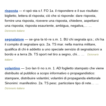
risposta
— ri·spó·sta s.f. FO 1a. il rispondere e il suo risultato:
biglietto, lettera di risposta; ciò che si risponde: dare risposta,
fornire una risposta, ricevere una risposta, chiedere, aspettarsi
una risposta; risposta esauriente, ambigua, negativa,… …
Dizionario italiano
segnalatore
— se·gna·la·tó·re s.m. 1. BU chi segnala qcs.; chi ha
il compito di segnalare qcs. 2a. TS mar. nella marina militare,
qualifica di chi è addetto a uno speciale servizio di segnalazioni a
bordo e a terra 2b. TS sport nel tiro a segno, chi… …
Dizionario
italiano
volantino
— 1vo·lan·tì·no s.m. 1. AD foglietto stampato che viene
distribuito al pubblico a scopo informativo o propagandistico:
stampare, distribuire volantini; volantini di propaganda elettorale
Sinonimi: manifestino. 2a. TS pesc. particolare tipo di rete… …
Dizionario italiano