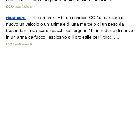
Dizionario italiano
ricaricare
— ri·ca·ri·cà·re v.tr. (io ricàrico) CO 1a. caricare di
nuovo un veicolo o un animale di una merce o di un peso da
trasportare: ricaricare i pacchi sul furgone 1b. introdurre di nuovo
in un arma da fuoco l esplosivo o il proiettile per il tiro:… …
Dizionario italiano