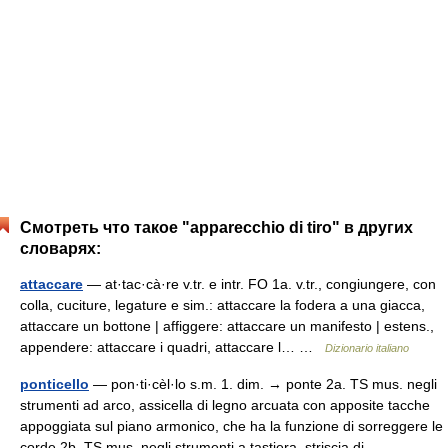
Смотреть что такое "apparecchio di tiro" в других
словарях:
attaccare
— at·tac·cà·re v.tr. e intr. FO 1a. v.tr., congiungere, con
colla, cuciture, legature e sim.: attaccare la fodera a una giacca,
attaccare un bottone | affiggere: attaccare un manifesto | estens.,
appendere: attaccare i quadri, attaccare l… …
Dizionario italiano
ponticello
— pon·ti·cèl·lo s.m. 1. dim. → ponte 2a. TS mus. negli
strumenti ad arco, assicella di legno arcuata con apposite tacche
appoggiata sul piano armonico, che ha la funzione di sorreggere le
corde 2b. TS mus. negli strumenti a tastiera, striscia di… …