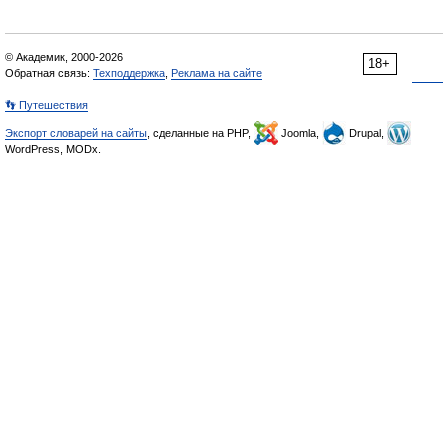
© Академик, 2000-2026
18+
Обратная связь:
Техподдержка
,
Реклама на сайте
👣 Путешествия
Экспорт словарей на сайты
, сделанные на PHP,
Joomla,
Drupal,
WordPress, MODx.