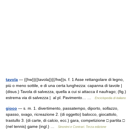
tavola
— {{hw}}{{tavola}}{{/hw}}s. f. 1 Asse rettangolare di legno,
più o meno sottile, e di una certa lunghezza: capanna di tavole |
(disus.) Tavola di salvezza, quella a cui si attacca il naufrago; (fig.)
estrema via di salvezza | al pl. Pavimento… …
Enciclopedia di italiano
gioco
— s. m. 1. divertimento, passatempo, diporto, sollazzo,
spasso, svago, ricreazione 2. (di oggetto) balocco, giocattolo,
trastullo 3. (di carte, di calcio, ecc.) gara, competizione □ partita □
(nel tennis) game (ingl.) …
Sinonimi e Contrari. Terza edizione